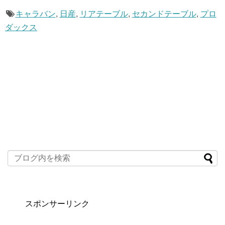
e
er
キャラバン
,
日産
,
リアテーブル
,
セカンドテーブル
,
プロ
b
ダックス
o
o
k
スポンサーリンク