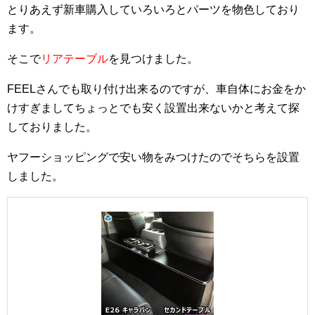
e
er
とりあえず新車購入していろいろとパーツを物色しており
b
ます。
o
そこで
リアテーブル
を見つけました。
o
FEELさんでも取り付け出来るのですが、車自体にお金をか
k
けすぎましてちょっとでも安く設置出来ないかと考えて探
しておりました。
ヤフーショッピングで安い物をみつけたのでそちらを設置
しました。