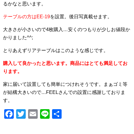
るかなと思います。
テーブルの方はEE-19
を設置。後日写真載せます。
大きさが小さいので4枚購入…安くのつもりが少しお値段か
かりました^^;
とりあえずリアテーブルはこのような感じです。
購入して良かったと思います。商品にはとても満足してお
ります。
家に届いて設置しても簡単につけれそうです。まぁゴミ等
が結構大きいので…FEELさんでの設置に感謝しておりま
す。
F
T
E
Li
共
a
wi
m
n
有
c
tt
ail
e