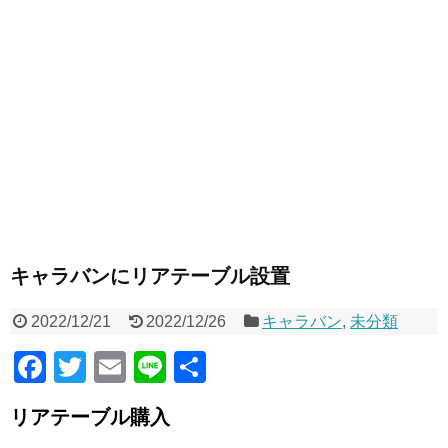
キャラバンにリアテーブル設置
2022/12/21
2022/12/26
キャラバン
,
未分類
F
T
E
Li
共
a
wi
m
n
有
リアテーブル購入
c
tt
ail
e