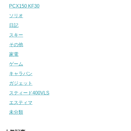
PCX150 KF30
ソリオ
日記
スキー
その他
家電
ゲーム
キャラバン
ガジェット
スティード400VLS
エスティマ
未分類