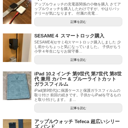
アップルウォッチの充電器関係の小物を購入 さてア
ップルウォッチを購入したわけですが、やはりバッ
テリーが気になります。 付属の充電...
記事を読む
SESAME４ スマートロック購入
SESAME4(セサミ4)スマートロック購入しました 少
し前からちょっと気になっていました。 子供がもう
小学４年生になりお留守番...
記事を読む
iPad 10.2 インチ 第9世代 第7世代 第8世
代 兼用 カバー & ブルーライトカット
ガラスフィルム
iPad(第9世代)に保護ケースと保護ガラスフィルムの
取り付け 前回の続きです。子供からiPadを守るもの
と取り付けします。 ま...
記事を読む
アップルウォッチ Tefeca 超広いシリー
ズ バンド