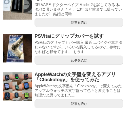
DR.VAPE ドクターベイプ Model 2を試してみる 私
タバコ吸いません＾＾； 13年ほど前までは吸ってい
ましたが…結婚と同時...
記事を読む
PSVitaにグリップカバーを試す
PSVitaのグリップカバー購入 最近はバイクや車ネタ
じゃないですが…いろいろ購入してるので…参考に
なればと載せてます。 もうす...
記事を読む
AppleWatchの文字盤を変えるアプリ
「Clockology」を使ってみた
AppleWatchの文字盤を「Clockology」で変えてみた
アップルウォッチの文字盤って色々と変えることは
無理だと思ってました...
記事を読む