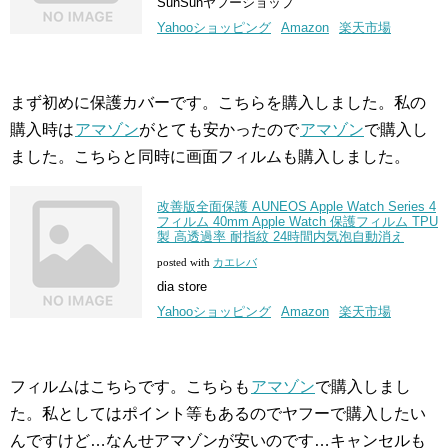
SunSunヤフーショップ
Yahooショッピング
Amazon
楽天市場
まず初めに保護カバーです。こちらを購入しました。私の
購入時は
アマゾン
がとても安かったので
アマゾン
で購入し
ました。こちらと同時に画面フィルムも購入しました。
改善版全面保護 AUNEOS Apple Watch Series 4
フィルム 40mm Apple Watch 保護フィルム TPU
製 高透過率 耐指紋 24時間内気泡自動消え
posted with
カエレバ
dia store
Yahooショッピング
Amazon
楽天市場
フィルムはこちらです。こちらも
アマゾン
で購入しまし
た。私としてはポイント等もあるのでヤフーで購入したい
んですけど…なんせアマゾンが安いのです…キャンセルも