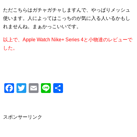
ただこちらはガチャガチャしますんで、やっぱりメッシュ
使います。人によってはこっちのが気に入る人いるかもし
れませんね。まぁかっこいいです。
以上で、Apple Watch Nike+ Series 4と小物達のレビューで
した。
F
T
E
Li
共
a
wi
m
n
有
c
tt
ail
e
e
er
スポンサーリンク
b