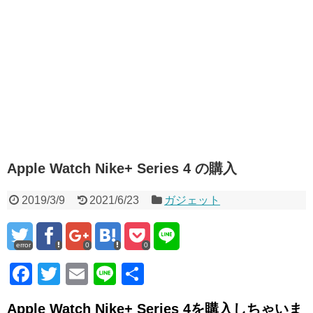
Apple Watch Nike+ Series 4 の購入
2019/3/9
2021/6/23
ガジェット
error
0
0
F
T
E
Li
共
a
wi
m
n
有
Apple Watch Nike+ Series 4を購入しちゃいま