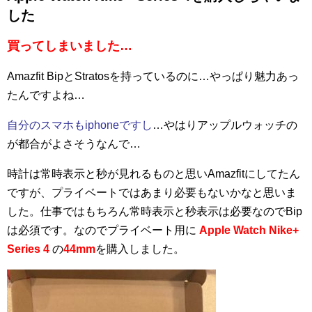
c
tt
ail
e
した
e
er
b
買ってしまいました…
o
Amazfit BipとStratosを持っているのに…やっぱり魅力あっ
o
たんですよね…
k
自分のスマホもiphoneですし
…やはりアップルウォッチの
が都合がよさそうなんで…
時計は常時表示と秒が見れるものと思いAmazfitにしてたん
ですが、プライベートではあまり必要もないかなと思いま
した。仕事ではもちろん常時表示と秒表示は必要なのでBip
は必須です。なのでプライベート用に
Apple Watch Nike+
Series 4
の
44mm
を購入しました。