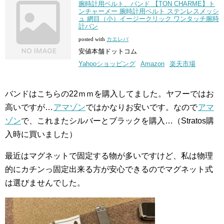
腕時計用ベルト、バンド 【TON CHARME】ト
ンチャーメー 腕時計用ベルト ステンレスメッシ
ュ 網目（小）イージークリック ワンタッチ腕時
計バン
posted with
カエレバ
安値本舗ドットコム
Yahooショッピング
Amazon
楽天市場
バンドはこちらの22ｍｍを購入してました。ヤフーではお
高いですが…
アマゾン
ではかなりお安いです。なので
アマ
ゾン
で、これまたシルバーとブラックを購入…（Stratos購
入時に買いました）
最近はマグネットで固定する物が多いですけど、私は物理
的にカチンっ固定出来る方が安心できるのでマグネット式
は選びませんでした。