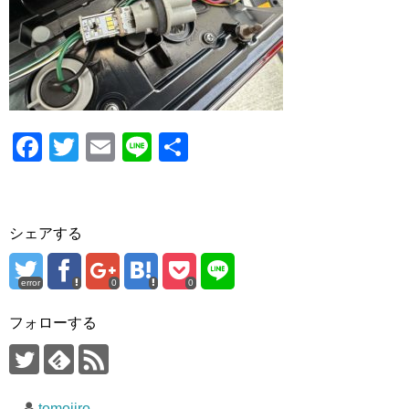
o
o
k
F
T
E
Li
共
a
wi
m
n
有
c
tt
ail
e
e
er
シェアする
b
o
error
0
0
o
フォローする
k
tomojiro