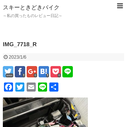
スキーときどきバイク
～私の買ったものレビュー日記～
IMG_7718_R
2023/1/6
error
0
0
F
T
E
Li
共
a
wi
m
n
有
c
tt
ail
e
e
er
b