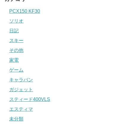
PCX150 KF30
ソリオ
日記
スキー
その他
家電
ゲーム
キャラバン
ガジェット
スティード400VLS
エスティマ
未分類