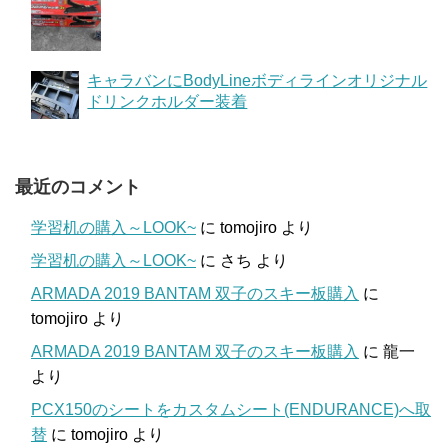
キャラバンにBodyLineボディラインオリジナル
ドリンクホルダー装着
最近のコメント
学習机の購入～LOOK~
に
tomojiro
より
学習机の購入～LOOK~
に
さち
より
ARMADA 2019 BANTAM 双子のスキー板購入
に
tomojiro
より
ARMADA 2019 BANTAM 双子のスキー板購入
に
龍一
より
PCX150のシートをカスタムシート(ENDURANCE)へ取
替
に
tomojiro
より