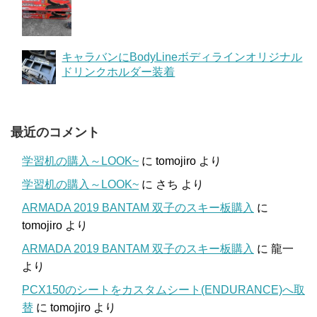
キャラバンにBodyLineボディラインオリジナル
ドリンクホルダー装着
最近のコメント
学習机の購入～LOOK~
に
tomojiro
より
学習机の購入～LOOK~
に
さち
より
ARMADA 2019 BANTAM 双子のスキー板購入
に
tomojiro
より
ARMADA 2019 BANTAM 双子のスキー板購入
に
龍一
より
PCX150のシートをカスタムシート(ENDURANCE)へ取
替
に
tomojiro
より