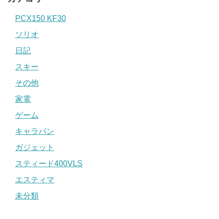
PCX150 KF30
ソリオ
日記
スキー
その他
家電
ゲーム
キャラバン
ガジェット
スティード400VLS
エスティマ
未分類