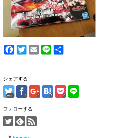
o
o
k
F
T
E
Li
共
a
wi
m
n
有
c
tt
ail
e
e
er
シェアする
b
o
error
0
0
o
フォローする
k
tomojiro