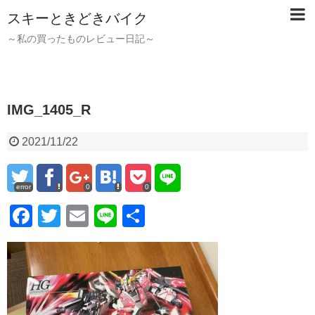
スキーときどきバイク
～私の買ったものレビュー日記～
IMG_1405_R
2021/11/22
error
0
0
F
T
E
Li
共
a
wi
m
n
有
c
tt
ail
e
e
er
b