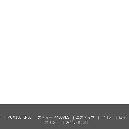
ン
PCX150 KF30
スティード400VLS
エスティマ
ソリオ
日記
ーポリシー
お問い合わせ