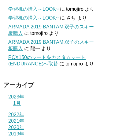
学習机の購入～LOOK~
に
tomojiro
より
学習机の購入～LOOK~
に
さち
より
ARMADA 2019 BANTAM 双子のスキー
板購入
に
tomojiro
より
ARMADA 2019 BANTAM 双子のスキー
板購入
に
龍一
より
PCX150のシートをカスタムシート
(ENDURANCE)へ取替
に
tomojiro
より
アーカイブ
2023年
1月
2022年
2021年
2020年
2019年