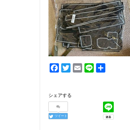
e
er
b
o
o
k
F
T
E
Li
共
a
wi
m
n
有
c
tt
ail
e
e
er
シェアする
b
o
ツイート
o