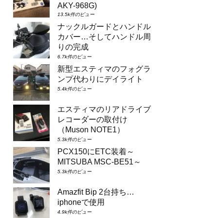
AKY-968G)
13.5k件のビュー
ナックルガードとハンドル
カバー…そしてハンドル周
りの完成
6.7k件のビュー
新型エスティマのフォグラ
ンプ代わりにデイライト
5.4k件のビュー
エスティマのリアドライブ
レコーダーの取付け
（Muson NOTE1）
5.3k件のビュー
PCX150にETC装着～
MITSUBA MSC-BE51～
5.3k件のビュー
Amazfit Bip 2台持ち…
iphoneで使用
4.9k件のビュー