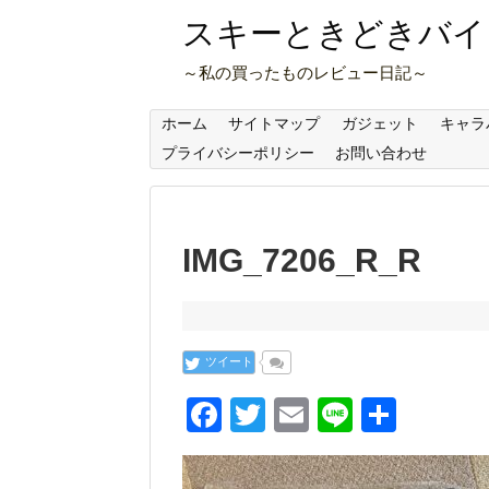
スキーときどきバイ
～私の買ったものレビュー日記～
ホーム
サイトマップ
ガジェット
キャラ
プライバシーポリシー
お問い合わせ
IMG_7206_R_R
ツイート
F
T
E
Li
共
a
wi
m
n
有
c
tt
ail
e