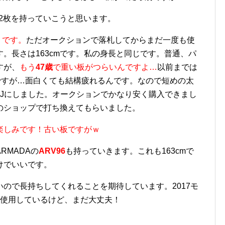
の2枚を持っていこうと思います。
うです。
ただオークションで落札してからまだ一度も使
。長さは163cmです。私の身長と同じです。普通、パ
すが、
もう
47歳
で重い板がつらいんですよ…
以前までは
たんですが…面白くても結構疲れるんです。なので短めの太
VJJにしました。オークションでかなり安く購入できまし
のショップで打ち換えてもらいました。
楽しみです！古い板ですがｗ
RMADAの
ARV96
も持っていきます。これも163cmで
けでいいです。
ので長持ちしてくれることを期待しています。2017モ
は使用しているけど、まだ大丈夫！