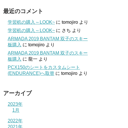
最近のコメント
学習机の購入～LOOK~
に
tomojiro
より
学習机の購入～LOOK~
に
さち
より
ARMADA 2019 BANTAM 双子のスキー
板購入
に
tomojiro
より
ARMADA 2019 BANTAM 双子のスキー
板購入
に
龍一
より
PCX150のシートをカスタムシート
(ENDURANCE)へ取替
に
tomojiro
より
アーカイブ
2023年
1月
2022年
2021年