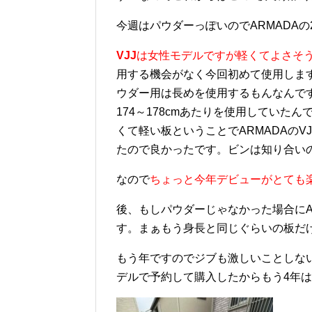
今週はパウダーっぽいのでARMADA
VJJ
は女性モデルですが軽くてよさそ
用する機会がなく今回初めて使用します
ウダー用は長めを使用するもんなんで
174～178cmあたりを使用してい
くて軽い板ということでARMADAの
たので良かったです。ビンは知り合い
なので
ちょっと今年デビューがとても
後、もしパウダーじゃなかった場合にA
す。まぁもう身長と同じぐらいの板だ
もう年ですのでジブも激しいことしない
デルで予約して購入したからもう4年