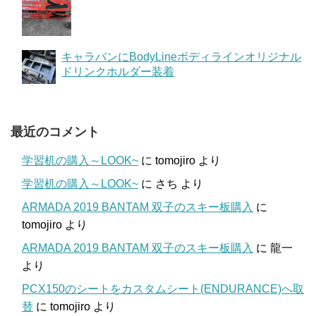
キャラバンにBodyLineボディラインオリジナル
ドリンクホルダー装着
最近のコメント
学習机の購入～LOOK~
に
tomojiro
より
学習机の購入～LOOK~
に
さち
より
ARMADA 2019 BANTAM 双子のスキー板購入
に
tomojiro
より
ARMADA 2019 BANTAM 双子のスキー板購入
に
龍一
より
PCX150のシートをカスタムシート(ENDURANCE)へ取
替
に
tomojiro
より