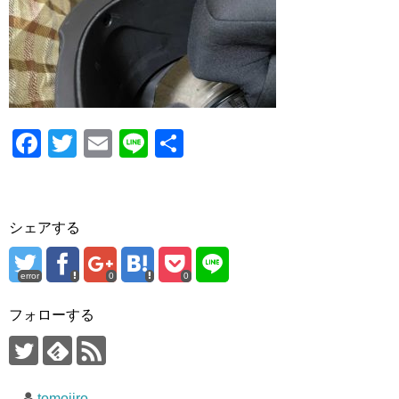
o
o
k
F
T
E
Li
共
a
wi
m
n
有
c
tt
ail
e
e
er
シェアする
b
o
error
0
0
o
フォローする
k
tomojiro