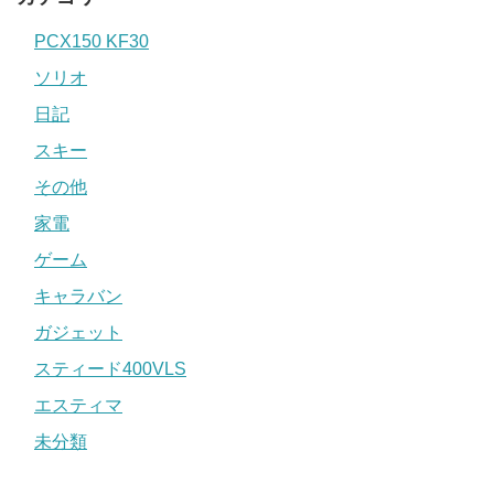
PCX150 KF30
ソリオ
日記
スキー
その他
家電
ゲーム
キャラバン
ガジェット
スティード400VLS
エスティマ
未分類