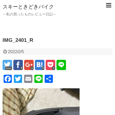
スキーときどきバイク
～私の買ったものレビュー日記～
IMG_2401_R
2022/2/5
error
0
0
F
T
E
Li
共
a
wi
m
n
有
c
tt
ail
e
e
er
b