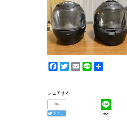
e
er
b
o
o
k
F
T
E
Li
共
a
wi
m
n
有
c
tt
ail
e
e
er
シェアする
b
o
ツイート
o