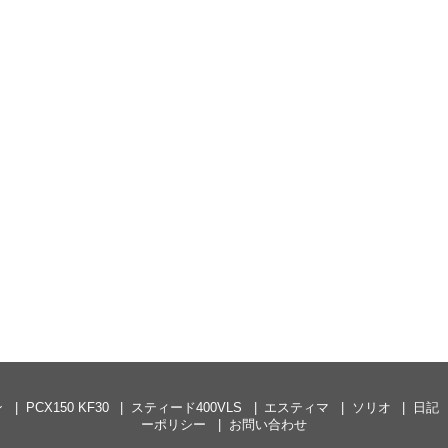
ン
PCX150 KF30
スティード400VLS
エスティマ
ソリオ
日記
ーポリシー
お問い合わせ