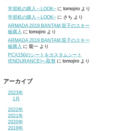
学習机の購入～LOOK~
に
tomojiro
より
学習机の購入～LOOK~
に
さち
より
ARMADA 2019 BANTAM 双子のスキー
板購入
に
tomojiro
より
ARMADA 2019 BANTAM 双子のスキー
板購入
に
龍一
より
PCX150のシートをカスタムシート
(ENDURANCE)へ取替
に
tomojiro
より
アーカイブ
2023年
1月
2022年
2021年
2020年
2019年