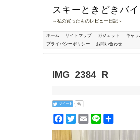
スキーときどきバイ
～私の買ったものレビュー日記～
ホーム
サイトマップ
ガジェット
キャラ
プライバシーポリシー
お問い合わせ
IMG_2384_R
ツイート
F
T
E
Li
共
a
wi
m
n
有
c
tt
ail
e