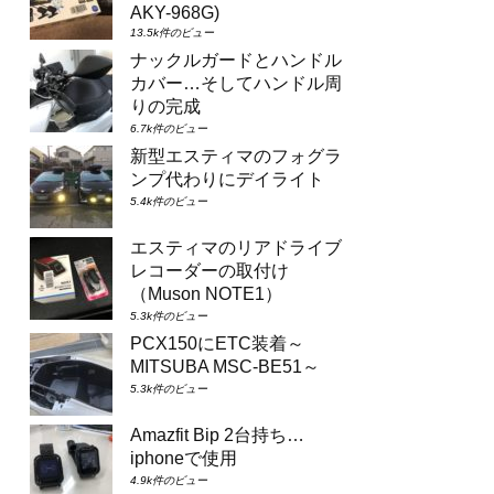
AKY-968G)
13.5k件のビュー
ナックルガードとハンドル
カバー…そしてハンドル周
りの完成
6.7k件のビュー
新型エスティマのフォグラ
ンプ代わりにデイライト
5.4k件のビュー
エスティマのリアドライブ
レコーダーの取付け
（Muson NOTE1）
5.3k件のビュー
PCX150にETC装着～
MITSUBA MSC-BE51～
5.3k件のビュー
Amazfit Bip 2台持ち…
iphoneで使用
4.9k件のビュー