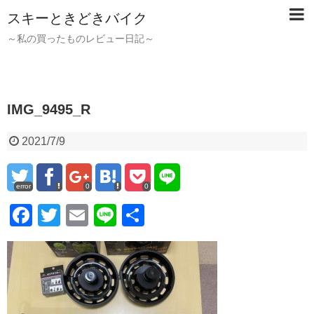
スキーときどきバイク
～私の買ったものレビュー日記～
IMG_9495_R
2021/7/9
error
0
0
F
T
E
Li
共
a
wi
m
n
有
c
tt
ail
e
e
er
b