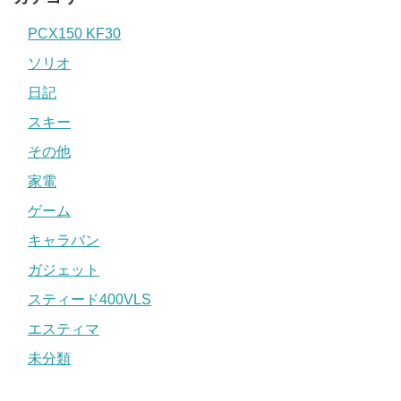
PCX150 KF30
ソリオ
日記
スキー
その他
家電
ゲーム
キャラバン
ガジェット
スティード400VLS
エスティマ
未分類