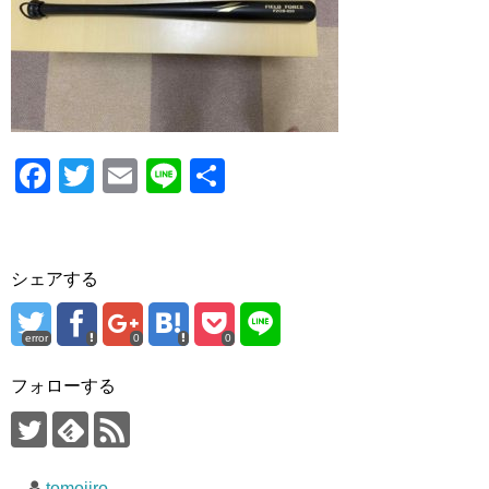
o
o
k
F
T
E
Li
共
a
wi
m
n
有
c
tt
ail
e
e
er
シェアする
b
o
error
0
0
o
フォローする
k
tomojiro