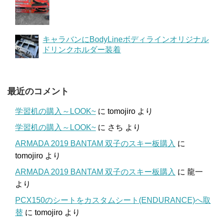
キャラバンにBodyLineボディラインオリジナル
ドリンクホルダー装着
最近のコメント
学習机の購入～LOOK~
に
tomojiro
より
学習机の購入～LOOK~
に
さち
より
ARMADA 2019 BANTAM 双子のスキー板購入
に
tomojiro
より
ARMADA 2019 BANTAM 双子のスキー板購入
に
龍一
より
PCX150のシートをカスタムシート(ENDURANCE)へ取
替
に
tomojiro
より