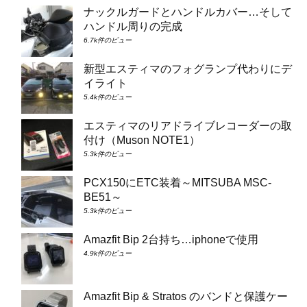
ナックルガードとハンドルカバー…そして
ハンドル周りの完成
6.7k件のビュー
新型エスティマのフォグランプ代わりにデ
イライト
5.4k件のビュー
エスティマのリアドライブレコーダーの取
付け（Muson NOTE1）
5.3k件のビュー
PCX150にETC装着～MITSUBA MSC-
BE51～
5.3k件のビュー
Amazfit Bip 2台持ち…iphoneで使用
4.9k件のビュー
Amazfit Bip & Stratos のバンドと保護ケー