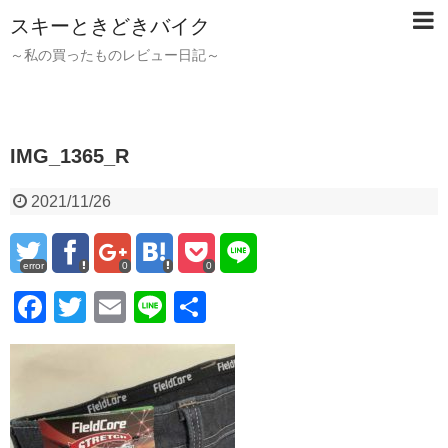
スキーときどきバイク
～私の買ったものレビュー日記～
IMG_1365_R
2021/11/26
error
0
0
F
T
E
Li
共
a
wi
m
n
有
c
tt
ail
e
e
er
b