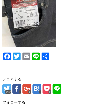
o
o
k
F
T
E
Li
共
a
wi
m
n
有
c
tt
ail
e
e
er
シェアする
b
o
error
0
0
o
フォローする