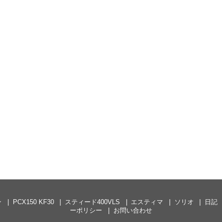
ン
PCX150 KF30
スティード400VLS
エスティマ
ソリオ
日記
ーポリシー
お問い合わせ