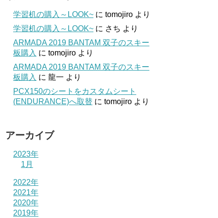
学習机の購入～LOOK~
に
tomojiro
より
学習机の購入～LOOK~
に
さち
より
ARMADA 2019 BANTAM 双子のスキー
板購入
に
tomojiro
より
ARMADA 2019 BANTAM 双子のスキー
板購入
に
龍一
より
PCX150のシートをカスタムシート
(ENDURANCE)へ取替
に
tomojiro
より
アーカイブ
2023年
1月
2022年
2021年
2020年
2019年