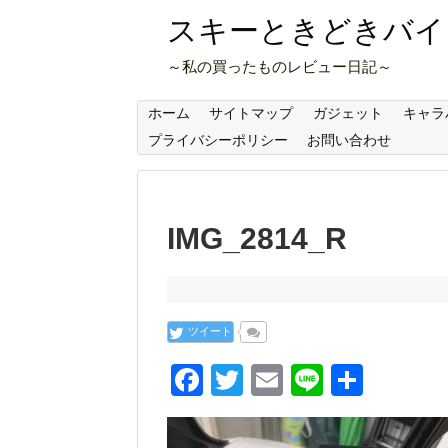
スキーときどきバイ
～私の買ったものレビュー日記～
ホーム
サイトマップ
ガジェット
キャラ
プライバシーポリシー
お問い合わせ
IMG_2814_R
ツイート
F
T
E
Li
共
a
wi
m
n
有
c
tt
ail
e