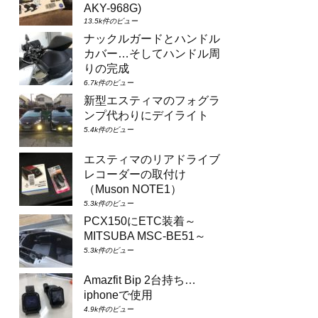
AKY-968G)
13.5k件のビュー
ナックルガードとハンドル
カバー…そしてハンドル周
りの完成
6.7k件のビュー
新型エスティマのフォグラ
ンプ代わりにデイライト
5.4k件のビュー
エスティマのリアドライブ
レコーダーの取付け
（Muson NOTE1）
5.3k件のビュー
PCX150にETC装着～
MITSUBA MSC-BE51～
5.3k件のビュー
Amazfit Bip 2台持ち…
iphoneで使用
4.9k件のビュー