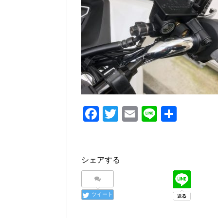
e
er
b
o
o
k
F
T
E
Li
共
a
wi
m
n
有
c
tt
ail
e
e
er
シェアする
b
o
ツイート
o