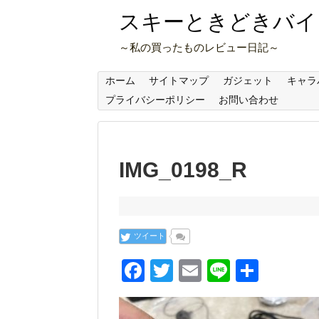
スキーときどきバイ
～私の買ったものレビュー日記～
ホーム
サイトマップ
ガジェット
キャラ
プライバシーポリシー
お問い合わせ
IMG_0198_R
ツイート
F
T
E
Li
共
a
wi
m
n
有
c
tt
ail
e