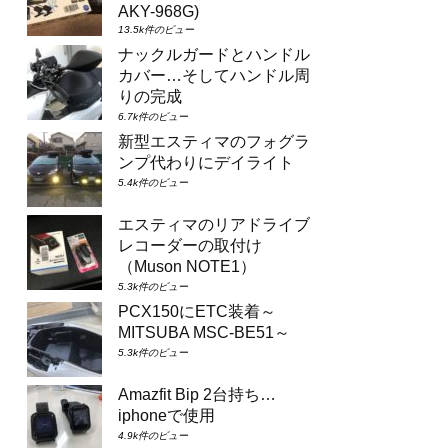
AKY-968G)
13.5k件のビュー
ナックルガードとハンドル
カバー…そしてハンドル周
りの完成
6.7k件のビュー
新型エスティマのフォグラ
ンプ代わりにデイライト
5.4k件のビュー
エスティマのリアドライブ
レコーダーの取付け
（Muson NOTE1）
5.3k件のビュー
PCX150にETC装着～
MITSUBA MSC-BE51～
5.3k件のビュー
Amazfit Bip 2台持ち…
iphoneで使用
4.9k件のビュー