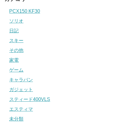
PCX150 KF30
ソリオ
日記
スキー
その他
家電
ゲーム
キャラバン
ガジェット
スティード400VLS
エスティマ
未分類