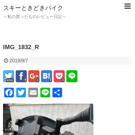
スキーときどきバイク
～私の買ったものレビュー日記～
IMG_1832_R
2019/9/7
error
0
0
F
T
E
Li
共
a
wi
m
n
有
c
tt
ail
e
e
er
b