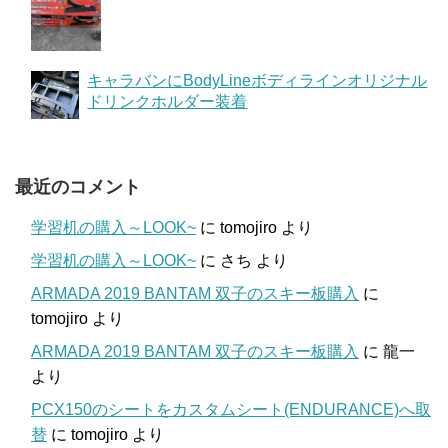
キャラバンにBodyLineボディラインオリジナル
ドリンクホルダー装着
最近のコメント
学習机の購入～LOOK~
に
tomojiro
より
学習机の購入～LOOK~
に
さち
より
ARMADA 2019 BANTAM 双子のスキー板購入
に
tomojiro
より
ARMADA 2019 BANTAM 双子のスキー板購入
に
龍一
より
PCX150のシートをカスタムシート(ENDURANCE)へ取
替
に
tomojiro
より