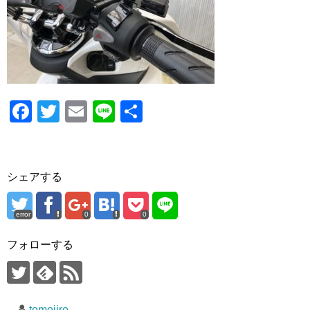
o
o
k
F
T
E
Li
共
a
wi
m
n
有
c
tt
ail
e
e
er
シェアする
b
o
error
0
0
o
フォローする
k
tomojiro