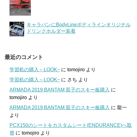
キャラバンにBodyLineボディラインオリジナル
ドリンクホルダー装着
最近のコメント
学習机の購入～LOOK~
に
tomojiro
より
学習机の購入～LOOK~
に
さち
より
ARMADA 2019 BANTAM 双子のスキー板購入
に
tomojiro
より
ARMADA 2019 BANTAM 双子のスキー板購入
に
龍一
より
PCX150のシートをカスタムシート(ENDURANCE)へ取
替
に
tomojiro
より