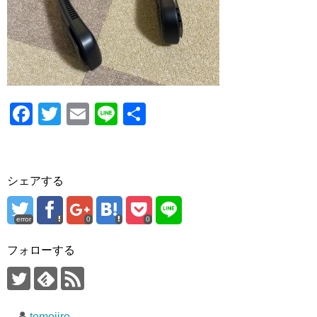
o
o
k
F
T
E
Li
共
a
wi
m
n
有
c
tt
ail
e
e
er
シェアする
b
o
error
0
0
o
フォローする
k
tomojiro