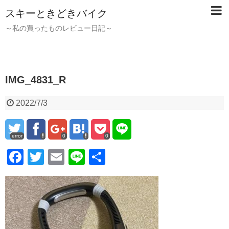
スキーときどきバイク
～私の買ったものレビュー日記～
IMG_4831_R
2022/7/3
error
0
0
F
T
E
Li
共
a
wi
m
n
有
c
tt
ail
e
e
er
b