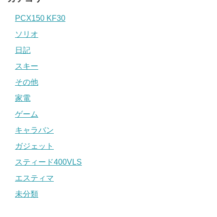
PCX150 KF30
ソリオ
日記
スキー
その他
家電
ゲーム
キャラバン
ガジェット
スティード400VLS
エスティマ
未分類