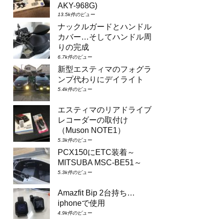
AKY-968G)
13.5k件のビュー
ナックルガードとハンドル
カバー…そしてハンドル周
りの完成
6.7k件のビュー
新型エスティマのフォグラ
ンプ代わりにデイライト
5.4k件のビュー
エスティマのリアドライブ
レコーダーの取付け
（Muson NOTE1）
5.3k件のビュー
PCX150にETC装着～
MITSUBA MSC-BE51～
5.3k件のビュー
Amazfit Bip 2台持ち…
iphoneで使用
4.9k件のビュー