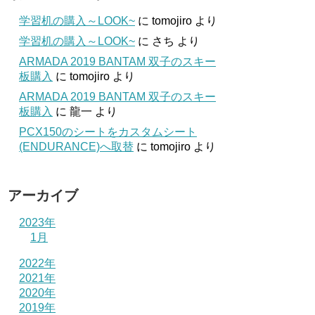
学習机の購入～LOOK~
に
tomojiro
より
学習机の購入～LOOK~
に
さち
より
ARMADA 2019 BANTAM 双子のスキー
板購入
に
tomojiro
より
ARMADA 2019 BANTAM 双子のスキー
板購入
に
龍一
より
PCX150のシートをカスタムシート
(ENDURANCE)へ取替
に
tomojiro
より
アーカイブ
2023年
1月
2022年
2021年
2020年
2019年