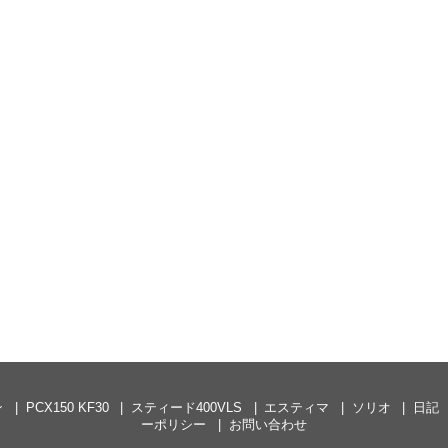
ン
PCX150 KF30
スティード400VLS
エスティマ
ソリオ
日記
ーポリシー
お問い合わせ