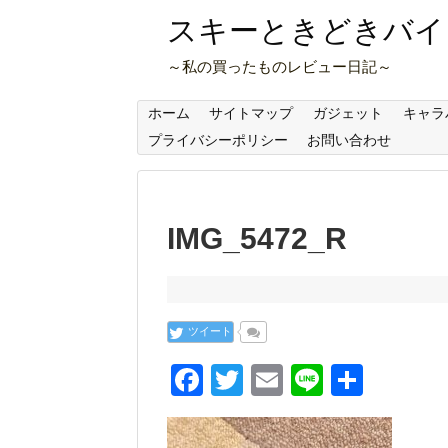
スキーときどきバイ
～私の買ったものレビュー日記～
ホーム
サイトマップ
ガジェット
キャラ
プライバシーポリシー
お問い合わせ
IMG_5472_R
ツイート
F
T
E
Li
共
a
wi
m
n
有
c
tt
ail
e