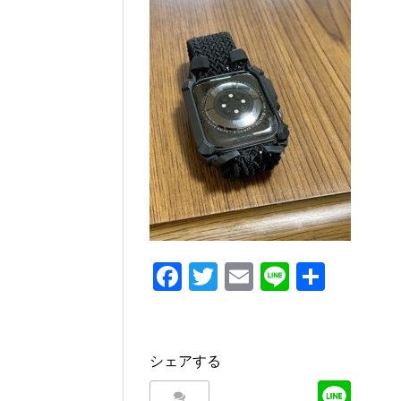
e
er
b
o
o
k
F
T
E
Li
共
a
wi
m
n
有
c
tt
ail
e
e
er
シェアする
b