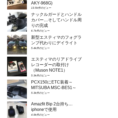
AKY-968G)
13.5k件のビュー
ナックルガードとハンドル
カバー…そしてハンドル周
りの完成
6.7k件のビュー
新型エスティマのフォグラ
ンプ代わりにデイライト
5.4k件のビュー
エスティマのリアドライブ
レコーダーの取付け
（Muson NOTE1）
5.3k件のビュー
PCX150にETC装着～
MITSUBA MSC-BE51～
5.3k件のビュー
Amazfit Bip 2台持ち…
iphoneで使用
4.9k件のビュー