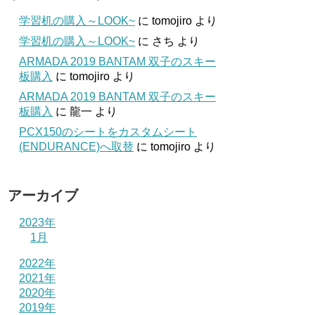
学習机の購入～LOOK~
に
tomojiro
より
学習机の購入～LOOK~
に
さち
より
ARMADA 2019 BANTAM 双子のスキー
板購入
に
tomojiro
より
ARMADA 2019 BANTAM 双子のスキー
板購入
に
龍一
より
PCX150のシートをカスタムシート
(ENDURANCE)へ取替
に
tomojiro
より
アーカイブ
2023年
1月
2022年
2021年
2020年
2019年