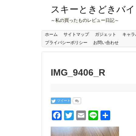
スキーときどきバイ
～私の買ったものレビュー日記～
ホーム
サイトマップ
ガジェット
キャラ
プライバシーポリシー
お問い合わせ
IMG_9406_R
ツイート
F
T
E
Li
共
a
wi
m
n
有
c
tt
ail
e