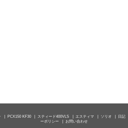
ン
PCX150 KF30
スティード400VLS
エスティマ
ソリオ
日記
ーポリシー
お問い合わせ