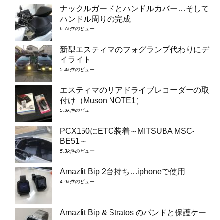
ナックルガードとハンドルカバー…そして
ハンドル周りの完成
6.7k件のビュー
新型エスティマのフォグランプ代わりにデ
イライト
5.4k件のビュー
エスティマのリアドライブレコーダーの取
付け（Muson NOTE1）
5.3k件のビュー
PCX150にETC装着～MITSUBA MSC-
BE51～
5.3k件のビュー
Amazfit Bip 2台持ち…iphoneで使用
4.9k件のビュー
Amazfit Bip & Stratos のバンドと保護ケー