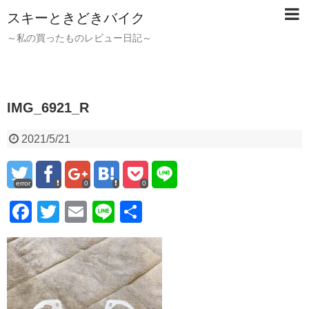
スキーときどきバイク
～私の買ったものレビュー日記～
IMG_6921_R
2021/5/21
error
0
0
F
T
E
Li
共
a
wi
m
n
有
c
tt
ail
e
e
er
b