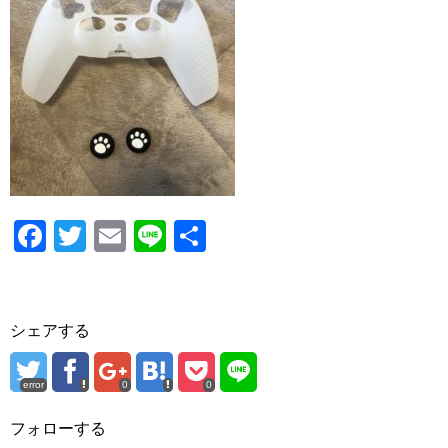
o
o
k
F
T
E
Li
共
a
wi
m
n
有
c
tt
ail
e
e
er
シェアする
b
o
error
0
0
o
フォローする