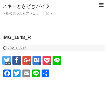
スキーときどきバイク
～私の買ったものレビュー日記～
IMG_1848_R
2021/12/16
error
0
0
F
T
E
Li
共
a
wi
m
n
有
c
tt
ail
e
e
er
b