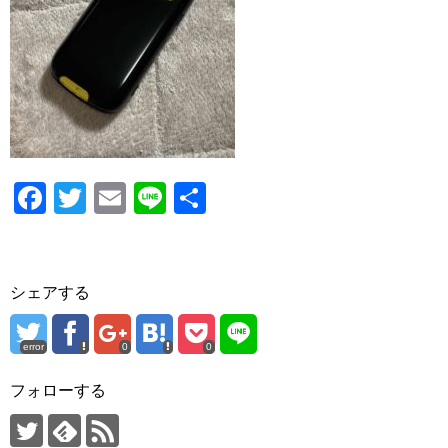
F
T
E
Li
共
a
wi
m
n
有
c
tt
ail
e
e
er
シェアする
b
o
error
0
0
o
フォローする
k