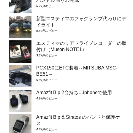
ハンドル周りの完成
6.7k件のビュー
新型エスティマのフォグランプ代わりにデ
イライト
5.4k件のビュー
エスティマのリアドライブレコーダーの取
付け（Muson NOTE1）
5.3k件のビュー
PCX150にETC装着～MITSUBA MSC-
BE51～
5.3k件のビュー
Amazfit Bip 2台持ち…iphoneで使用
4.9k件のビュー
Amazfit Bip & Stratos のバンドと保護ケー
ス
4.8k件のビュー