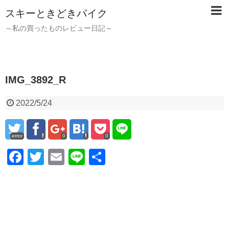
スキーときどきバイク
～私の買ったものレビュー日記～
IMG_3892_R
2022/5/24
error
0
0
F
T
E
Li
共
a
wi
m
n
有
c
tt
ail
e
e
er
b