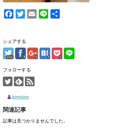
F
T
E
Li
共
a
wi
m
n
有
c
tt
ail
e
e
er
シェアする
b
o
error
0
0
o
フォローする
k
tomojiro
関連記事
記事は見つかりませんでした。