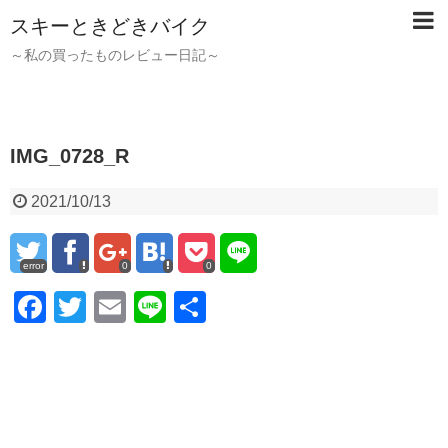
スキーときどきバイク
～私の買ったものレビュー日記～
IMG_0728_R
2021/10/13
error
0
0
F
T
E
Li
共
a
wi
m
n
有
c
tt
ail
e
e
er
b