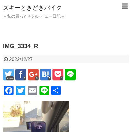
スキーときどきバイク
～私の買ったものレビュー日記～
IMG_3334_R
2022/12/27
error
0
0
F
T
E
Li
共
a
wi
m
n
有
c
tt
ail
e
e
er
b