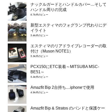
ナックルガードとハンドルカバー…そして
ハンドル周りの完成
6.7k件のビュー
新型エスティマのフォグランプ代わりにデ
イライト
5.4k件のビュー
エスティマのリアドライブレコーダーの取
付け（Muson NOTE1）
5.3k件のビュー
PCX150にETC装着～MITSUBA MSC-
BE51～
5.3k件のビュー
Amazfit Bip 2台持ち…iphoneで使用
4.9k件のビュー
Amazfit Bip & Stratos のバンドと保護ケー