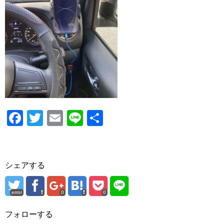
o
o
k
F
T
E
Li
共
a
wi
m
n
有
c
tt
ail
e
e
er
シェアする
b
o
error
0
0
o
フォローする