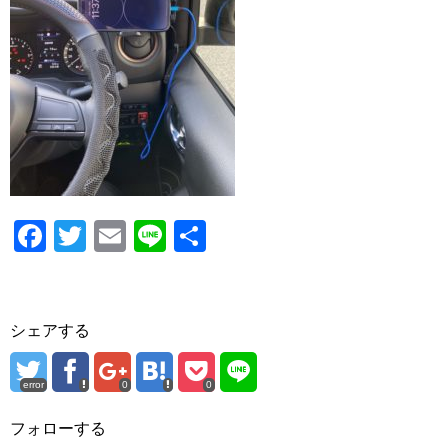
o
o
k
F
T
E
Li
共
a
wi
m
n
有
c
tt
ail
e
e
er
シェアする
b
o
error
0
0
o
フォローする