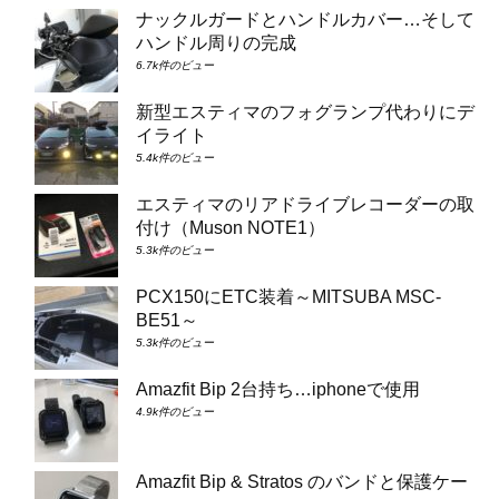
ナックルガードとハンドルカバー…そして
ハンドル周りの完成
6.7k件のビュー
新型エスティマのフォグランプ代わりにデ
イライト
5.4k件のビュー
エスティマのリアドライブレコーダーの取
付け（Muson NOTE1）
5.3k件のビュー
PCX150にETC装着～MITSUBA MSC-
BE51～
5.3k件のビュー
Amazfit Bip 2台持ち…iphoneで使用
4.9k件のビュー
Amazfit Bip & Stratos のバンドと保護ケー