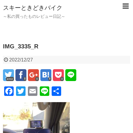
スキーときどきバイク
～私の買ったものレビュー日記～
IMG_3335_R
2022/12/27
error
0
0
F
T
E
Li
共
a
wi
m
n
有
c
tt
ail
e
e
er
b