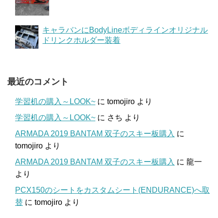
キャラバンにBodyLineボディラインオリジナル
ドリンクホルダー装着
最近のコメント
学習机の購入～LOOK~
に
tomojiro
より
学習机の購入～LOOK~
に
さち
より
ARMADA 2019 BANTAM 双子のスキー板購入
に
tomojiro
より
ARMADA 2019 BANTAM 双子のスキー板購入
に
龍一
より
PCX150のシートをカスタムシート(ENDURANCE)へ取
替
に
tomojiro
より