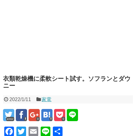
衣類乾燥機に柔軟シート試す。ソフランとダウ
ニー
2022/1/11
家電
error
0
0
F
T
E
Li
共