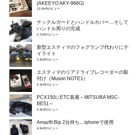
(AKEEYO AKY-968G)
13.5k件のビュー
ナックルガードとハンドルカバー…そして
ハンドル周りの完成
6.7k件のビュー
新型エスティマのフォグランプ代わりにデ
イライト
5.4k件のビュー
エスティマのリアドライブレコーダーの取
付け（Muson NOTE1）
5.3k件のビュー
PCX150にETC装着～MITSUBA MSC-
BE51～
5.3k件のビュー
Amazfit Bip 2台持ち…iphoneで使用
4.9k件のビュー