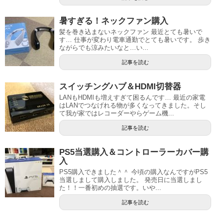
暑すぎる！ネックファン購入
髪を巻き込まないネックファン 最近とても暑いで
す… 仕事が変わり電車通勤でとても暑いです。 歩き
ながらでも涼みたいなと…い...
記事を読む
スイッチングハブ＆HDMI切替器
LANもHDMIも増えすぎて困るんです… 最近の家電
はLANでつなげれる物が多くなってきました。そし
て我が家ではレコーダーやらゲーム機...
記事を読む
PS5当選購入＆コントローラーカバー購
入
PS5購入できました＾＾ 今頃の購入なんですがPS5
当選しまして購入しました。 発売日に当選しまし
た！！一番初めの抽選です。いや...
記事を読む