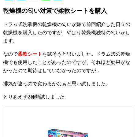
a
wi
m
n
有
乾燥機の匂い対策で柔軟シートを購入
c
tt
ail
e
e
er
ドラム式洗濯機の乾燥機の匂いが嫌で前回紹介した日立の
b
乾燥機を購入したのですが、やはり乾燥機独特の匂いがし
ます。
o
o
なので
柔軟シート
を試そうと思いました。ドラム式の乾燥
k
機でも使用したことがあったのですが、それほど効果がな
かったので期待はしていなかったのですが…
排気が違うので変わるかなぁと思い試しました。
とりあえず2種類試しました。