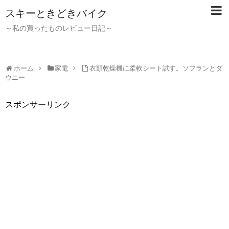
スキーときどきバイク
～私の買ったものレビュー日記～
ホーム
家電
衣類乾燥機に柔軟シート試す。ソフランとダ
ウニー
スポンサーリンク