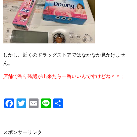
しかし、近くのドラッグストアではなかなか見かけませ
ん。
店舗で香り確認が出来たら一番いいんですけどね＾＾；
F
T
E
Li
共
a
wi
m
n
有
c
tt
ail
e
e
er
スポンサーリンク