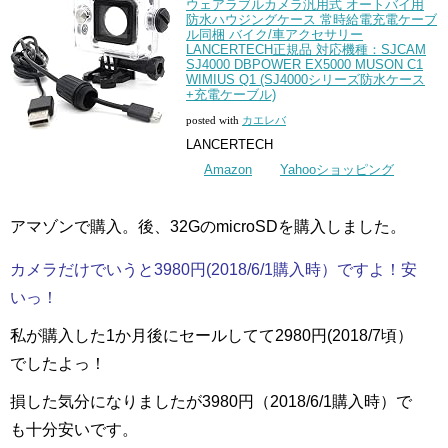
ウェアラブルカメラ汎用式 オートバイ用
防水ハウジングケース 常時給電充電ケーブ
ル同梱 バイク/車アクセサリー
LANCERTECH正規品 対応機種：SJCAM
SJ4000 DBPOWER EX5000 MUSON C1
WIMIUS Q1 (SJ4000シリーズ防水ケース
+充電ケーブル)
posted with
カエレバ
LANCERTECH
Amazon
Yahooショッピング
アマゾンで購入。後、32GのmicroSDを購入しました。
カメラだけでいうと3980円(2018/6/1購入時）ですよ！安
いっ！
私が購入した1か月後にセールしてて2980円(2018/7頃）
でしたよっ！
損した気分になりましたが3980円（2018/6/1購入時）で
も十分安いです。