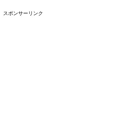
c
tt
ail
e
e
er
スポンサーリンク
b
o
o
k