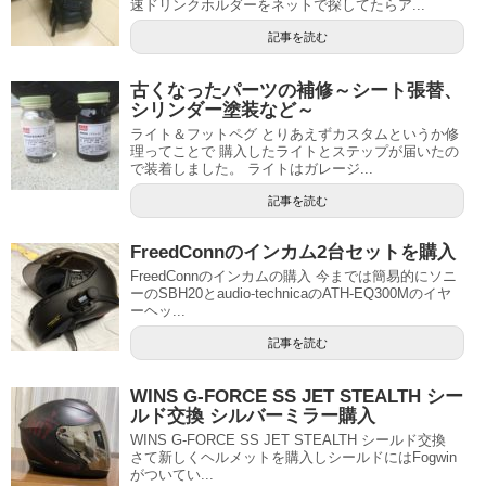
速ドリンクホルダーをネットで探してたらア...
記事を読む
古くなったパーツの補修～シート張替、
シリンダー塗装など～
ライト＆フットペグ とりあえずカスタムというか修
理ってことで 購入したライトとステップが届いたの
で装着しました。 ライトはガレージ...
記事を読む
FreedConnのインカム2台セットを購入
FreedConnのインカムの購入 今までは簡易的にソニ
ーのSBH20とaudio-technicaのATH-EQ300Mのイヤ
ーヘッ...
記事を読む
WINS G-FORCE SS JET STEALTH シー
ルド交換 シルバーミラー購入
WINS G-FORCE SS JET STEALTH シールド交換
さて新しくヘルメットを購入しシールドにはFogwin
がついてい...