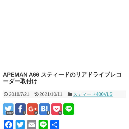
APEMAN A66 スティードのリアドライブレコ
ーダー取付け
2018/7/21
2021/10/11
スティード400VLS
error
0
0
F
T
E
Li
共