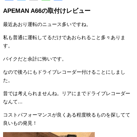
a
wi
m
n
有
APEMAN A66の取付けレビュー
c
tt
ail
e
e
er
最近あおり運転のニュース多いですね。
b
私も普通に運転してるだけであおられること多々ありま
o
す。
o
バイクだと余計に怖いです。
k
なので後ろにもドライブレコーダー付けることにしまし
た。
昔では考えられませんね。リアにまでドライブレコーダー
なんて…
コストパフォーマンスが良くある程度映るものを探してて
良いもの発見！