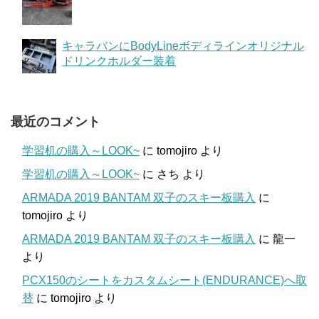
キャラバンにBodyLineボディラインオリジナル
ドリンクホルダー装着
最近のコメント
学習机の購入～LOOK~
に
tomojiro
より
学習机の購入～LOOK~
に
さち
より
ARMADA 2019 BANTAM 双子のスキー板購入
に
tomojiro
より
ARMADA 2019 BANTAM 双子のスキー板購入
に
龍一
より
PCX150のシートをカスタムシート(ENDURANCE)へ取
替
に
tomojiro
より