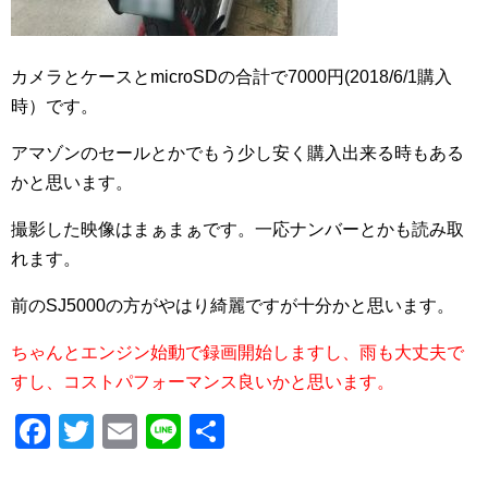
カメラとケースとmicroSDの合計で7000円(2018/6/1購入
時）です。
アマゾンのセールとかでもう少し安く購入出来る時もある
かと思います。
撮影した映像はまぁまぁです。一応ナンバーとかも読み取
れます。
前のSJ5000の方がやはり綺麗ですが十分かと思います。
ちゃんとエンジン始動で録画開始しますし、雨も大丈夫で
すし、コストパフォーマンス良いかと思います。
F
T
E
Li
共
a
wi
m
n
有