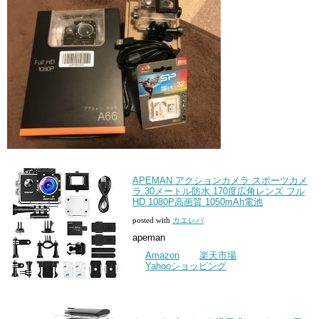
APEMAN アクションカメラ スポーツカメ
ラ 30メートル防水 170度広角レンズ フル
HD 1080P高画質 1050mAh電池
posted with
カエレバ
apeman
Amazon
楽天市場
Yahooショッピング