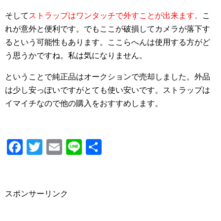
そして
ストラップはワンタッチで外すことが出来ます。
こ
れが意外と便利です。でもここが破損してカメラが落下す
るという可能性もあります。ここらへんは使用する方がど
う思うかですね。私は気になりません。
ということで純正品はオークションで売却しました。外品
は少し安っぽいですがとても使い安いです。ストラップは
イマイチなので他の購入をおすすめします。
F
T
E
Li
共
a
wi
m
n
有
c
tt
ail
e
e
er
スポンサーリンク
b