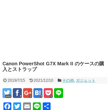
Canon PowerShot G7X Mark II のケースの購
入とストラップ
2019/7/15
2021/12/10
その他
,
ガジェット
error
0
0
F
T
E
Li
共