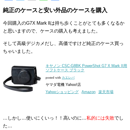
a
wi
m
n
有
純正のケースと安い外品のケースを購入
c
tt
ail
e
e
er
今回購入のG7X Mark IIは持ち歩くことがとても多くなるか
b
と思いますので、ケースの購入も考えました。
o
そして高級デジカメだし、高価ですけど純正のケース買っ
o
ちゃいました。
k
キヤノン CSC-G8BK PowerShot G7 X Mark II用
ソフトケース ブラック
posted with
カエレバ
ヤマダ電機 Yahoo!店
Yahooショッピング
Amazon
楽天市場
…しかし…使いにくいっ！！高いのに…
私的には失敗
でし
た…