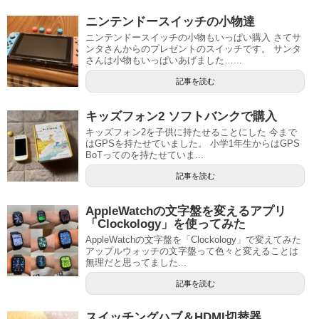
ニンテンドースイッチの小物達
ニンテンドースイッチの小物もいっぱい購入 さてサ
ンタさんからのプレゼントのスイッチです。 サンタ
さんは小物もいっぱいあげました…...
記事を読む
キッズフォン2 ソフトバンクで購入
キッズフォン2を子供に持たせることにした 今まで
はGPSを持たせていました。 小学1年生からはGPS
BoTってのを持たせていま...
記事を読む
AppleWatchの文字盤を変えるアプリ
「Clockology」を使ってみた
AppleWatchの文字盤を「Clockology」で変えてみた
アップルウォッチの文字盤って色々と変えることは
無理だと思ってました...
記事を読む
スイッチングハブ＆HDMI切替器