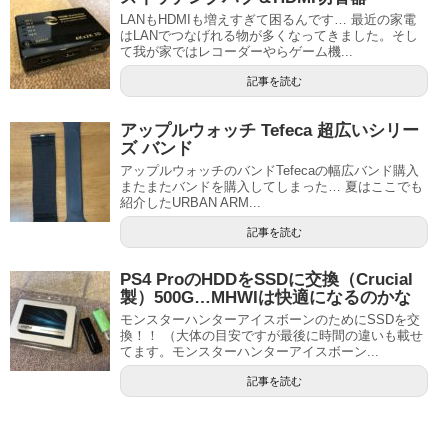
LANもHDMIも増えすぎて困るんです… 最近の家電
はLANでつなげれる物が多くなってきました。そし
て我が家ではレコーダーやらゲーム機...
記事を読む
アップルウォッチ Tefeca 超広いシリー
ズ バンド
アップルウォッチのバンドTefecaの幅広バンド購入
またまたバンドを購入してしまった… 夏はここでも
紹介したURBAN ARM...
記事を読む
PS4 ProのHDDをSSDに交換（Crucial
製）500G…MHWIは快適になるのかな
モンスターハンターアイスボーンのためにSSDを交
換！！ （大体の目安ですが最後に時間の違いも載せ
てます。モンスターハンターアイスボーン...
記事を読む