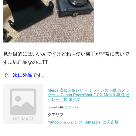
見た目的にはいいんですけどね～使い勝手が非常に悪いで
す…純正品なのにTT
で、
次に外品
です。
Mercs 高級合皮レザー ミラーレス一眼 カメラ
ケース Canon PowerShot G7 X MarkII 専用 セ
パレート式 電池交
posted with
カエレバ
クアリブ
Yahooショッピング
Amazon
楽天市場